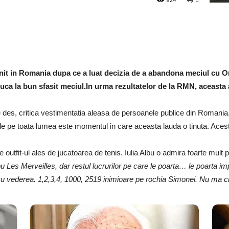
it in Romania dupa ce a luat decizia de a abandona meciul cu On
duca la bun sfasit meciul.In urma rezultatelor de la RMN, aceasta 
e des, critica vestimentatia aleasa de persoanele publice din Romania. 
de pe toata lumea este momentul in care aceasta lauda o tinuta. Acest
e outfit-ul ales de jucatoarea de tenis. Iulia Albu o admira foarte mul
u Les Merveilles, dar restul lucrurilor pe care le poarta… le poarta i
cu vederea. 1,2,3,4, 1000, 2519 inimioare pe rochia Simonei. Nu ma cre