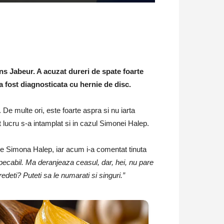
s Jabeur. A acuzat dureri de spate foarte
a fost diagnosticata cu hernie de disc.
De multe ori, este foarte aspra si nu iarta
 lucru s-a intamplat si in cazul Simonei Halep.
t pe Simona Halep, iar acum i-a comentat tinuta
mpecabil. Ma deranjeaza ceasul, dar, hei, nu pare
deti? Puteti sa le numarati si singuri.”