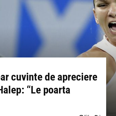
oar cuvinte de apreciere
Halep: “Le poarta
824
0