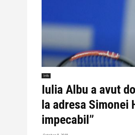
Info
Iulia Albu a avut d
la adresa Simonei 
impecabil”
October 8, 2018