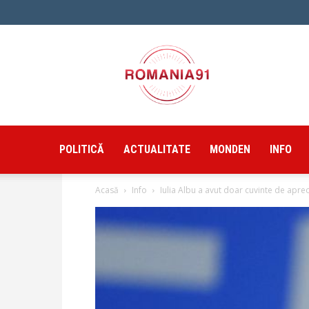
Romania91
POLITICĂ
ACTUALITATE
MONDEN
INFO
Acasă
Info
Iulia Albu a avut doar cuvinte de aprec