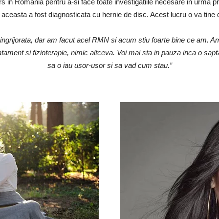
 in Romania pentru a-si face toate investigatiile necesare in urma pro
aceasta a fost diagnosticata cu hernie de disc. Acest lucru o va tine 
ingrijorata, dar am facut acel RMN si acum stiu foarte bine ce am. A
tament si fizioterapie, nimic altceva. Voi mai sta in pauza inca o sap
sa o iau usor-usor si sa vad cum stau.”