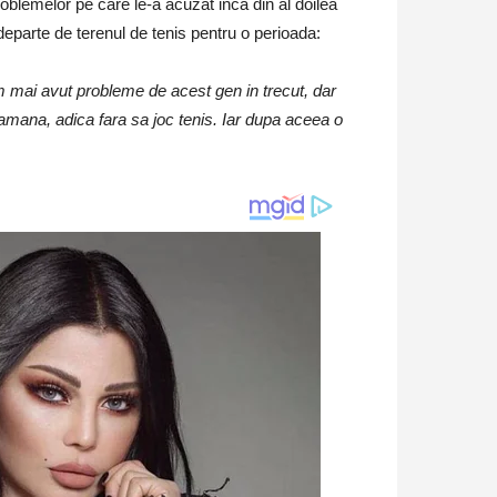
blemelor pe care le-a acuzat inca din al doilea
departe de terenul de tenis pentru o perioada:
m mai avut probleme de acest gen in trecut, dar
tamana, adica fara sa joc tenis. Iar dupa aceea o