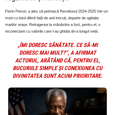
Florin Piersic a ales să petreacă Revelionul 2024-2025 într-un
mod cu totul diferit față de anii trecuți, departe de agitația
marilor orașe. Retragerea la mănăstire a fost, pentru el, o
reconectare cu valorile care l-au ghidat de-a lungul vieții.
„ÎMI DORESC SĂNĂTATE. CE SĂ-MI
DORESC MAI MULT?”, A AFIRMAT
ACTORUL, ARĂTÂND CĂ, PENTRU EL,
BUCURIILE SIMPLE ȘI CONEXIUNEA CU
DIVINITATEA SUNT ACUM PRIORITARE.