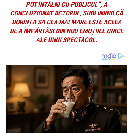
POT ÎNTÂLNI CU PUBLICUL”, A
CONCLUZIONAT ACTORUL, SUBLINIIND CĂ
DORINȚA SA CEA MAI MARE ESTE ACEEA
DE A ÎMPĂRTĂȘI DIN NOU EMOȚIILE UNICE
ALE UNUI SPECTACOL.