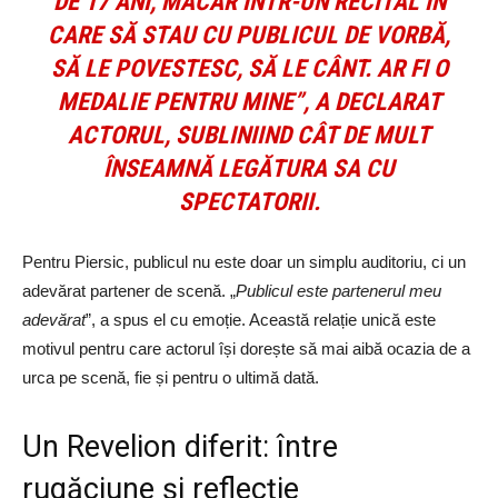
DE 17 ANI, MĂCAR ÎNTR-UN RECITAL ÎN
CARE SĂ STAU CU PUBLICUL DE VORBĂ,
SĂ LE POVESTESC, SĂ LE CÂNT. AR FI O
MEDALIE PENTRU MINE”, A DECLARAT
ACTORUL, SUBLINIIND CÂT DE MULT
ÎNSEAMNĂ LEGĂTURA SA CU
SPECTATORII.
Pentru Piersic, publicul nu este doar un simplu auditoriu, ci un
adevărat partener de scenă. „
Publicul este partenerul meu
adevărat
”, a spus el cu emoție. Această relație unică este
motivul pentru care actorul își dorește să mai aibă ocazia de a
urca pe scenă, fie și pentru o ultimă dată.
Un Revelion diferit: între
rugăciune și reflecție