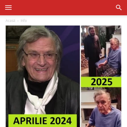
Acasă
Info