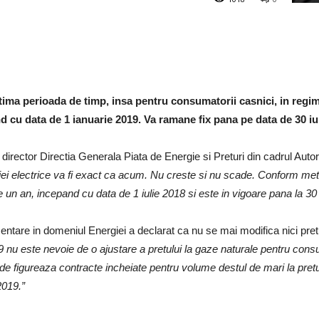
ultima perioada de timp, insa pentru consumatorii casnici, in regi
d cu data de 1 ianuarie 2019. Va ramane fix pana pe data de 30 iul
director Directia Generala Piata de Energie si Preturi din cadrul Auto
iei electrice va fi exact ca acum. Nu creste si nu scade. Conform meto
un an, incepand cu data de 1 iulie 2018 si este in vigoare pana la 30 
entare in domeniul Energiei a declarat ca nu se mai modifica nici pre
 nu este nevoie de o ajustare a pretului la gaze naturale pentru consu
nde figureaza contracte incheiate pentru volume destul de mari la pre
2019.”