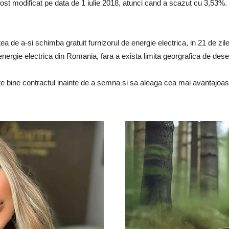
a fost modificat pe data de 1 iulie 2018, atunci cand a scazut cu 3,53%.
atea de a-si schimba gratuit furnizorul de energie electrica, in 21 de zil
energie electrica din Romania, fara a exista limita georgrafica de dese
e bine contractul inainte de a semna si sa aleaga cea mai avantajoasa