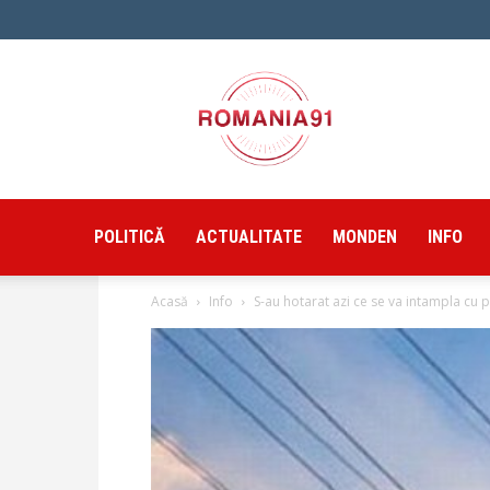
Romania91
POLITICĂ
ACTUALITATE
MONDEN
INFO
Acasă
Info
S-au hotarat azi ce se va intampla cu pr