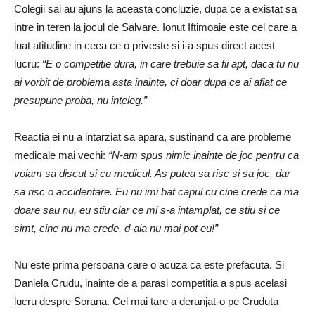
Colegii sai au ajuns la aceasta concluzie, dupa ce a existat sa
intre in teren la jocul de Salvare. Ionut Iftimoaie este cel care a
luat atitudine in ceea ce o priveste si i-a spus direct acest
lucru:
“E o competitie dura, in care trebuie sa fii apt, daca tu nu
ai vorbit de problema asta inainte, ci doar dupa ce ai aflat ce
presupune proba, nu inteleg.”
Reactia ei nu a intarziat sa apara, sustinand ca are probleme
medicale mai vechi:
“N-am spus nimic inainte de joc pentru ca
voiam sa discut si cu medicul. As putea sa risc si sa joc, dar
sa risc o accidentare. Eu nu imi bat capul cu cine crede ca ma
doare sau nu, eu stiu clar ce mi s-a intamplat, ce stiu si ce
simt, cine nu ma crede, d-aia nu mai pot eu!”
Nu este prima persoana care o acuza ca este prefacuta. Si
Daniela Crudu, inainte de a parasi competitia a spus acelasi
lucru despre Sorana. Cel mai tare a deranjat-o pe Cruduta