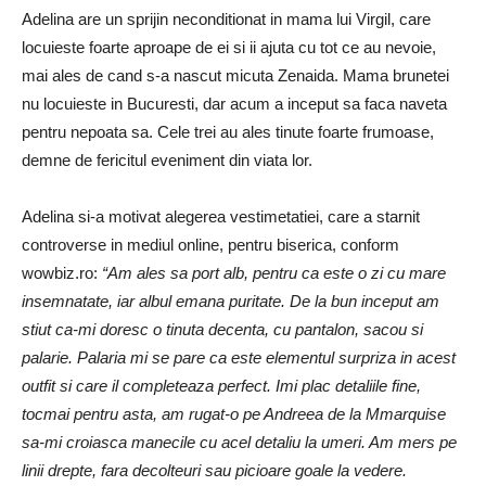
Adelina are un sprijin neconditionat in mama lui Virgil, care
locuieste foarte aproape de ei si ii ajuta cu tot ce au nevoie,
mai ales de cand s-a nascut micuta Zenaida. Mama brunetei
nu locuieste in Bucuresti, dar acum a inceput sa faca naveta
pentru nepoata sa. Cele trei au ales tinute foarte frumoase,
demne de fericitul eveniment din viata lor.
Adelina si-a motivat alegerea vestimetatiei, care a starnit
controverse in mediul online, pentru biserica, conform
wowbiz.ro:
“Am ales sa port alb, pentru ca este o zi cu mare
insemnatate, iar albul emana puritate. De la bun inceput am
stiut ca-mi doresc o tinuta decenta, cu pantalon, sacou si
palarie. Palaria mi se pare ca este elementul surpriza in acest
outfit si care il completeaza perfect. Imi plac detaliile fine,
tocmai pentru asta, am rugat-o pe Andreea de la Mmarquise
sa-mi croiasca manecile cu acel detaliu la umeri. Am mers pe
linii drepte, fara decolteuri sau picioare goale la vedere.