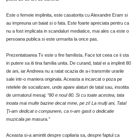
Este o femeie implinita, este casatorita cu Alexandre Eram si
au impreuna un baiat si o fata. Este foarte apreciata pentru ca
nu a fost implicata in scandaluri mediatice, mai ales ca este o
persoana publica si este urmarita la orice pas.
Prezentatoarea Tv este o fire familista. Face tot ceea ce ii sta
in putere sa iti tina familia unita. De curand, tatal ei a implinit 80
de ani, iar Andreea nu a ratat ocazia de a-i transmite urarile
sale intr-o maniera originala. Aceasta a incarcat o poza pe
retelele de socializare, unde apare alaturi de tatal sau, insotita
de urmatorul mesaj:
“80 e noul 80. Si cu toate acestea, tata
inoata mai multe bazine decat mine, pe zi! La mulţi ani, Tata!
Ţi-am dedicat o compunere, ca n-am gasit o dedicatie
muzicala pe masura.”
Aceasta si-a amintit despre copilaria sa, despre faptul ca