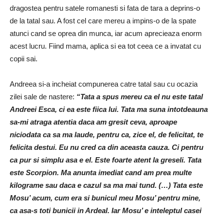
dragostea pentru satele romanesti si fata de tara a deprins-o
de la tatal sau. A fost cel care mereu a impins-o de la spate
atunci cand se oprea din munca, iar acum aprecieaza enorm
acest lucru. Fiind mama, aplica si ea tot ceea ce a invatat cu
copii sai.
Andreea si-a incheiat compunerea catre tatal sau cu ocazia
zilei sale de nastere:
“Tata a spus mereu ca el nu este tatal
Andreei Esca, ci ea este fiica lui. Tata ma suna intotdeauna
sa-mi atraga atentia daca am gresit ceva, aproape
niciodata ca sa ma laude, pentru ca, zice el, de felicitat, te
felicita destui. Eu nu cred ca din aceasta cauza. Ci pentru
ca pur si simplu asa e el. Este foarte atent la greseli. Tata
este Scorpion. Ma anunta imediat cand am prea multe
kilograme sau daca e cazul sa ma mai tund. (…) Tata este
Mosu’ acum, cum era si bunicul meu Mosu’ pentru mine,
ca asa-s toti bunicii in Ardeal. Iar Mosu’ e inteleptul casei