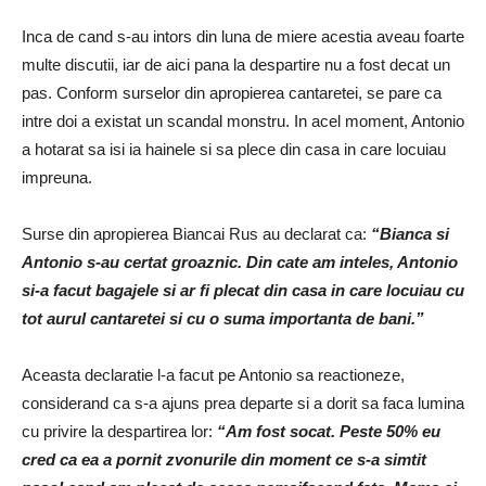
Inca de cand s-au intors din luna de miere acestia aveau foarte
multe discutii, iar de aici pana la despartire nu a fost decat un
pas. Conform surselor din apropierea cantaretei, se pare ca
intre doi a existat un scandal monstru. In acel moment, Antonio
a hotarat sa isi ia hainele si sa plece din casa in care locuiau
impreuna.
Surse din apropierea Biancai Rus au declarat ca:
“Bianca si
Antonio s-au certat groaznic. Din cate am inteles, Antonio
si-a facut bagajele si ar fi plecat din casa in care locuiau cu
tot aurul cantaretei si cu o suma importanta de bani.”
Aceasta declaratie l-a facut pe Antonio sa reactioneze,
considerand ca s-a ajuns prea departe si a dorit sa faca lumina
cu privire la despartirea lor:
“Am fost socat. Peste 50% eu
cred ca ea a pornit zvonurile din moment ce s-a simtit