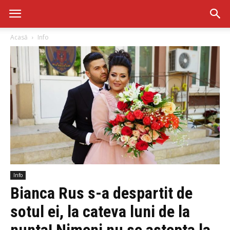
Acasă
Info
Info
Bianca Rus s-a despartit de
sotul ei, la cateva luni de la
nunta! Nimeni nu se astepta la