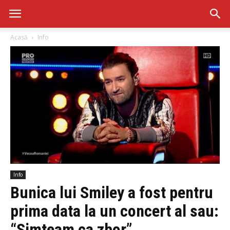
Acasă
Info
Info
Bunica lui Smiley a fost pentru
prima data la un concert al sau:
“Simteam ca zbor”