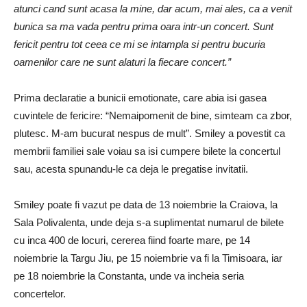
atunci cand sunt acasa la mine, dar acum, mai ales, ca a venit
bunica sa ma vada pentru prima oara intr-un concert. Sunt
fericit pentru tot ceea ce mi se intampla si pentru bucuria
oamenilor care ne sunt alaturi la fiecare concert.”
Prima declaratie a bunicii emotionate, care abia isi gasea
cuvintele de fericire: “Nemaipomenit de bine, simteam ca zbor,
plutesc. M-am bucurat nespus de mult”. Smiley a povestit ca
membrii familiei sale voiau sa isi cumpere bilete la concertul
sau, acesta spunandu-le ca deja le pregatise invitatii.
Smiley poate fi vazut pe data de 13 noiembrie la Craiova, la
Sala Polivalenta, unde deja s-a suplimentat numarul de bilete
cu inca 400 de locuri, cererea fiind foarte mare, pe 14
noiembrie la Targu Jiu, pe 15 noiembrie va fi la Timisoara, iar
pe 18 noiembrie la Constanta, unde va incheia seria
concertelor.