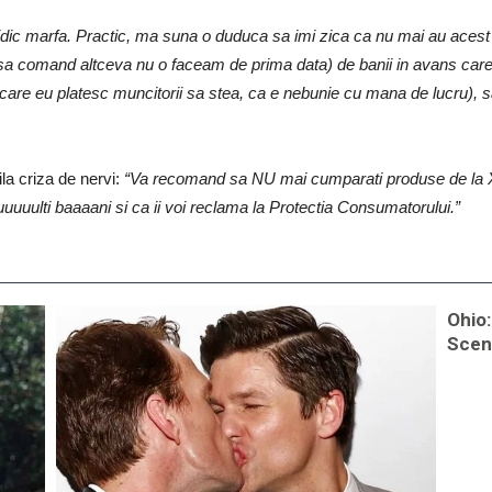
dic marfa. Practic, ma suna o duduca sa imi zica ca nu mai au acest pr
 comand altceva nu o faceam de prima data) de banii in avans care de
 care eu platesc muncitorii sa stea, ca e nebunie cu mana de lucru), 
ila criza de nervi:
“Va recomand sa NU mai cumparati produse de la X
uuulti baaaani si ca ii voi reclama la Protectia Consumatorului.”