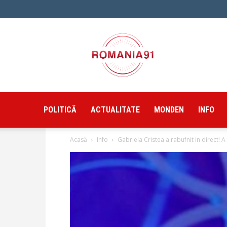
Romania91
POLITICĂ
ACTUALITATE
MONDEN
INFO
Acasă
Info
Gabriela Cristea a rabufnit in direct! A 