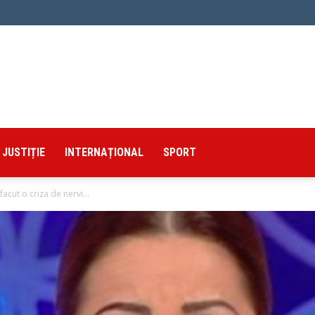
JUSTIȚIE
INTERNAȚIONAL
SPORT
facut o criza de nervi...