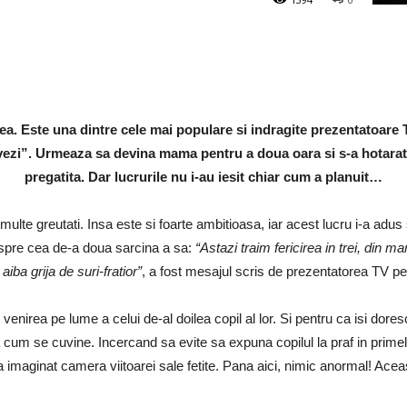
ea. Este una dintre cele mai populare si indragite prezentatoare
vezi”. Urmeaza sa devina mama pentru a doua oara si s-a hotarat s
pregatita. Dar lucrurile nu i-au iesit chiar cum a planuit…
 multe greutati. Insa este si foarte ambitioasa, iar acest lucru i-a adu
despre cea de-a doua sarcina a sa:
“Astazi traim fericirea in trei, din m
aiba grija de suri-fratior”
, a fost mesajul scris de prezentatorea TV pe 
nirea pe lume a celui de-al doilea copil al lor. Si pentru ca isi doresc
cum se cuvine. Incercand sa evite sa expuna copilul la praf in primel
-a imaginat camera viitoarei sale fetite. Pana aici, nimic anormal! Aceas