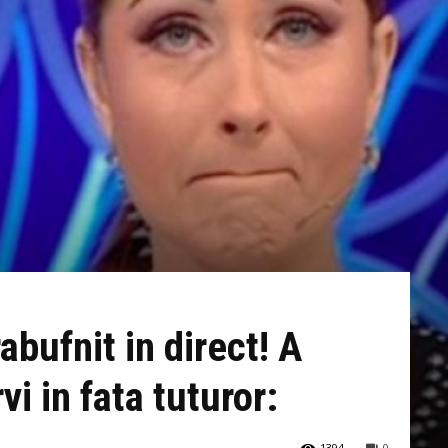
abufnit in direct! A
vi in fata tuturor:
1394
0