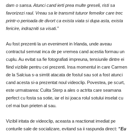
dam o sansa. Atunci cand ierti prea multe greseli, risti sa
favorizezi raul. Vreau sa le transmit tuturor femeilor care trec
printr-o perioada de divort ca exista viata si dupa asta, exista
fericire, indrazniti sa visati.”
Au fost prezenti la un eveniment in Irlanda, unde aveau
contractul semnat inca de pe vremea cand acestia formau un
cuplu. Au evitat sa fie fotografiati impreuna, tensiunile dintre ei
fiind vizibile pentru cei prezenti. Insa momentul in care Carmen
de la Salciua s-a simtit atacata de fostul sau sot a fost atunci
cand acesta si-a prezentat noul videoclip. Povestea, pe scurt,
este urmatoarea: Culita Sterp a ales o actrita care seamana
perfect cu fosta sa sotie, iar el isi joaca rolul sotului inselat cu
cel mai bun prieten al sau.
Vizibil iritata de videoclip, aceasta a reactionat imediat pe
conturile sale de socializare, evitand sa ii raspunda direct:
“Eu