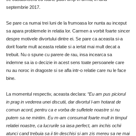
septembrie 2017.
Se pare ca numai trei luni de la frumoasa lor nunta au inceput
sa apara problemele in relatia lor. Carmen a vorbit foarte sincer
despre motivele divortului dintre ei. Se pare ca aceasta si-a
dorit foarte mult aceasta relatie si a iertat mai mult decat a
trebuit. Nu o spune cu parere de rau, insa incearca sa
indemne sa ia o decizie in acest sens toate persoanele care
nu au noroc in dragoste si se afla intr-o relatie care nu le face
bine.
La momentul respectiv, aceasta declara:
“Eu am pus piciorul
in prag in vederea unei discutii, dar divortul l-am hotarat de
comun acord, pentru ca e vorba de sufletele noastre si nu
putem sa ne mintim. Eu m-am consumat foarte mult in timpul
relatiei noastre, ca lucrurile sa iasa perfect, am inchis ochii
atunci cand trebuia sa ii tin deschisi si am zis mereu sa ne mai