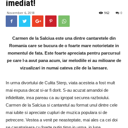
imediat!
November 6, 2018
962
0
Carmen de la Salciua este una dintre cantaretele din
Romania care se bucura de o foarte mare notorietate in
momentul de fata. Este foarte apreciata pentru parcursul
pe care l-a avut pana acum, iar melodiile ei au milioane de
vizualizari in numai cateva zile de la lansare.
In urma divortului de Culita Sterp, viata acesteia a fost mult
mai expusa decat si-ar fi dorit. S-au acuzat amandoi de
infidelitate, insa pareau ca au igropat securea razboiului.
Carmen de la Salciua si cantaretul au format unul dintre cele
mai iubite si apreciate cupluri de muzica populara si de
petrecere. Vestea a venit pe neasteptate, mai ales ca cei doi
se casatorisera cu foarte putin timp in urma, in luna