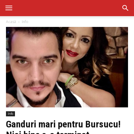
Acasă
Info
Info
Ganduri mari pentru Bursucu!