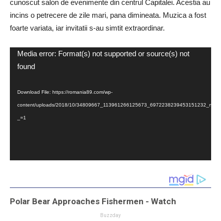
cunoscut salon de evenimente din centrul Capitalei. Acestia au
incins o petrecere de zile mari, pana dimineata. Muzica a fost
foarte variata, iar invitatii s-au simtit extraordinar.
Video
Media error: Format(s) not supported or source(s) not
Player
found
Download File: https://romania89.com/wp-
content/uploads/2018/10/34809667_113961266125673_6972238239453151232_n.mp
_=1