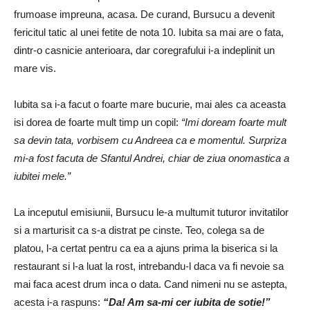
frumoase impreuna, acasa. De curand, Bursucu a devenit
fericitul tatic al unei fetite de nota 10. Iubita sa mai are o fata,
dintr-o casnicie anterioara, dar coregrafului i-a indeplinit un
mare vis.
Iubita sa i-a facut o foarte mare bucurie, mai ales ca aceasta
isi dorea de foarte mult timp un copil:
“Imi doream foarte mult
sa devin tata, vorbisem cu Andreea ca e momentul. Surpriza
mi-a fost facuta de Sfantul Andrei, chiar de ziua onomastica a
iubitei mele.”
La inceputul emisiunii, Bursucu le-a multumit tuturor invitatilor
si a marturisit ca s-a distrat pe cinste. Teo, colega sa de
platou, l-a certat pentru ca ea a ajuns prima la biserica si la
restaurant si l-a luat la rost, intrebandu-l daca va fi nevoie sa
mai faca acest drum inca o data. Cand nimeni nu se astepta,
acesta i-a raspuns:
“Da! Am sa-mi cer iubita de sotie!”