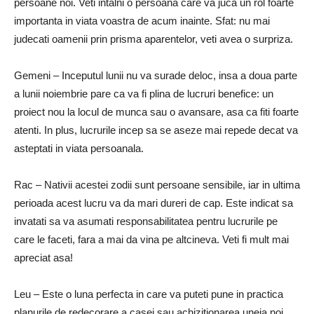
persoane noi. Veti intalni o persoana care va juca un rol foarte
importanta in viata voastra de acum inainte. Sfat: nu mai
judecati oamenii prin prisma aparentelor, veti avea o surpriza.
Gemeni – Inceputul lunii nu va surade deloc, insa a doua parte
a lunii noiembrie pare ca va fi plina de lucruri benefice: un
proiect nou la locul de munca sau o avansare, asa ca fiti foarte
atenti. In plus, lucrurile incep sa se aseze mai repede decat va
asteptati in viata persoanala.
Rac – Nativii acestei zodii sunt persoane sensibile, iar in ultima
perioada acest lucru va da mari dureri de cap. Este indicat sa
invatati sa va asumati responsabilitatea pentru lucrurile pe
care le faceti, fara a mai da vina pe altcineva. Veti fi mult mai
apreciat asa!
Leu – Este o luna perfecta in care va puteti pune in practica
planurile de redecorare a casei sau achizitionarea uneia noi.