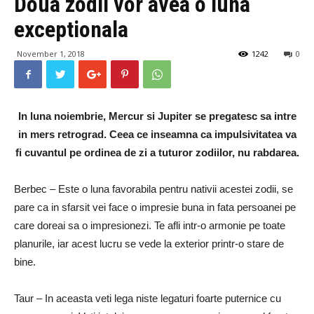
Doua zodii vor avea o luna
exceptionala
November 1, 2018
1242
0
In luna noiembrie, Mercur si Jupiter se pregatesc sa intre
in mers retrograd. Ceea ce inseamna ca impulsivitatea va
fi cuvantul pe ordinea de zi a tuturor zodiilor, nu rabdarea.
Berbec – Este o luna favorabila pentru nativii acestei zodii, se
pare ca in sfarsit vei face o impresie buna in fata persoanei pe
care doreai sa o impresionezi. Te afli intr-o armonie pe toate
planurile, iar acest lucru se vede la exterior printr-o stare de
bine.
Taur – In aceasta veti lega niste legaturi foarte puternice cu