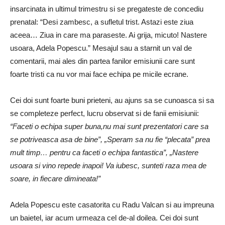
insarcinata in ultimul trimestru si se pregateste de concediu
prenatal: “Desi zambesc, a sufletul trist. Astazi este ziua
aceea… Ziua in care ma paraseste. Ai grija, micuto! Nastere
usoara, Adela Popescu.” Mesajul sau a starnit un val de
comentarii, mai ales din partea fanilor emisiunii care sunt
foarte tristi ca nu vor mai face echipa pe micile ecrane.
Cei doi sunt foarte buni prieteni, au ajuns sa se cunoasca si sa
se completeze perfect, lucru observat si de fanii emisiunii:
“Faceti o echipa super buna,nu mai sunt prezentatori care sa
se potriveasca asa de bine”, „Speram sa nu fie “plecata” prea
mult timp… pentru ca faceti o echipa fantastica”, „Nastere
usoara si vino repede inapoi! Va iubesc, sunteti raza mea de
soare, in fiecare dimineata!”
Adela Popescu este casatorita cu Radu Valcan si au impreuna
un baietel, iar acum urmeaza cel de-al doilea. Cei doi sunt