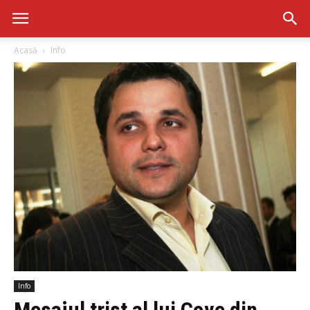
Acasă
Info
Info
Mesajul trist al lui Cove din