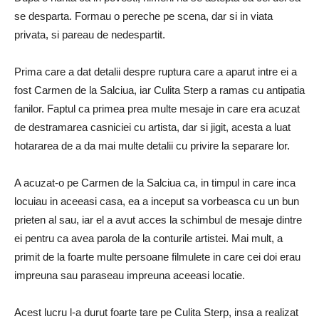
se desparta. Formau o pereche pe scena, dar si in viata
privata, si pareau de nedespartit.
Prima care a dat detalii despre ruptura care a aparut intre ei a
fost Carmen de la Salciua, iar Culita Sterp a ramas cu antipatia
fanilor. Faptul ca primea prea multe mesaje in care era acuzat
de destramarea casniciei cu artista, dar si jigit, acesta a luat
hotararea de a da mai multe detalii cu privire la separare lor.
A acuzat-o pe Carmen de la Salciua ca, in timpul in care inca
locuiau in aceeasi casa, ea a inceput sa vorbeasca cu un bun
prieten al sau, iar el a avut acces la schimbul de mesaje dintre
ei pentru ca avea parola de la conturile artistei. Mai mult, a
primit de la foarte multe persoane filmulete in care cei doi erau
impreuna sau paraseau impreuna aceeasi locatie.
Acest lucru l-a durut foarte tare pe Culita Sterp, insa a realizat