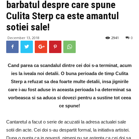
barbatul despre care spune
Culita Sterp ca este amantul
sotiei sale!
December 13, 2018
2941
0
Cand parea ca scandalul dintre cei doi s-a terminat, acum
ies la iveala noi detalii. O buna perioada de timp Culita
Sterp a refuzat sa dea foarte multe detalii, insa jignirile
care i-au fost aduse in aceasta perioada l-a determinat sa
vorbeasca si sa aduca si dovezi pentru a sustine tot ceea
ce spune!
Cantaretul a facut o serie de acuzatii la adresa actualei sale
sotii din acte. Cei doi s-au despartit formal, la initiativa artistei.
Dupa o nunta ca in povesti, nimeni nu se astepta ca cei doi sa