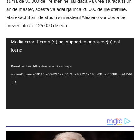
suma de 90.000 de lire sterline. Iar daca va vrea sa faca si un
an de master, acesta va adauga inca 20.000 de lire sterline.
Mai exact 3 ani de studiu si masterul Alexiei o vor costa pe
prezentatoare 125.000 de euro.
Video
Media error: Format(s) not supported or source(s) not
Player
found
Download File: https://romania89.com/wp-
content/uploads/2018/09/29428499_2178591682157416_4325925239880941568_n.
_=1