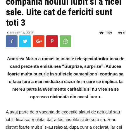
compania noului iubit si a ficei
sale. Uite cat de fericiti sunt
toti 3
October 16, 2018
1199
0
Andreea Marin a ramas in inimile telespectatorilor inca de
cand prezenta emisiunea “Surprize, surprize”. Aducea
foarte multa bucurie in sufletele oamenilor si continua sa
o faca fara a mai mediatiza cazurile in care se implica. Ia
mereu parte la evenimente caritabile si nu vrea sa se
opreasca niciodata din acest lucru.
A avut parte de o vacanta de exceptie alaturi de actualul sau
iubit, fiica sa, Violeta, dar a fost insotita si de sora sa. S-au
distrat foarte mult si s-au relaxat, dupa cum a declarat, iar cei