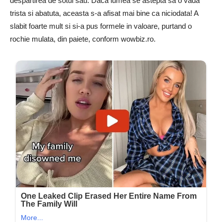
despartirea de sotul sau. Daca lumea se astepta sa o vada
trista si abatuta, aceasta s-a afisat mai bine ca niciodata! A
slabit foarte mult si si-a pus formele in valoare, purtand o
rochie mulata, din paiete, conform wowbiz.ro.