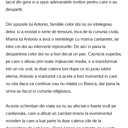
tacut din gura si a spus adevaratele motive pentru care s-au
despartit.
Din spusele lui Antonio, familiile celor doi nu se intelegeau
deloc si a existat o serie de tensiuni, inca de la cununia civila.
Mama lui Antonio a avut o neintelege cu mama cantaretei, iar
intre cei doi au intervenit reprosurile. De aici si pana la
despartirea celor doi nu a fost decat un pas. Casnicia superba,
pe care o afisau prin toate mijloacele media, s-a transformat
intr-un vis urat, la doar cateva luni dupa ce isi jurau iubire
eterna. Antonio a marturisit ca acela a fost momentul in care
nu stia daca sa continue sau nu relatia cu Bianca, dar pana la
urma au facut si cununia religioasa.
Aceste schimbari din viata sa nu au afectat-o foarte mult pe
cantareata, care a afisat un zambet imens la evenimentul
monden la care a luat parte la doar cateva zile de la