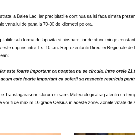
ata la Balea Lac, iar precipitatiile continua sa isi faca simtita prezenta
ale vantului de pana la 70-80 de kilometri pe ora.
ipitatiile sub forma de lapovita si ninsoare, iar de atunci ninge consta
 este cuprins intre 1 si 10 cm. Reprezentantii Directiei Regionale de
sean:
dar este foarte important ca noaptea nu se circula, intre orele 21.
acum este foarte important ca soferii sa respecte restrictia pentru
t pe Transfagarasean clorura si sare. Meteorologii atrag atentia ca temp
mele vor fi de maxim 16 grade Celsius in aceste zone. Zonele vizate de