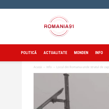
Romania91
POLITICĂ
ACTUALITATE
MONDEN
INFO
Acasă
Info
Locul din Romania unde stratul de zapa