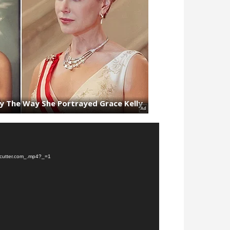
-cutter.com_.mp4?_=1