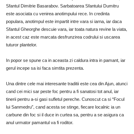
Sfantul Dimitrie Basarabov. Sarbatoarea Sfantului Dumitru
este asociata cu venirea anotimpului rece. In credinta
populara, anotimpul este impartit intre vara si iarna, iar daca
Sfantul Gheorghe descuie vara, iar toata natura revine la viata,
in acest caz este marcata desfrunzirea codrului si uscarea
tuturor plantelor.
In popor se spune ca in aceasta zi caldura intra in pamant, iar
gerul incepe sa isi faca simtita prezenta.
Una dintre cele mai interesante traditii este cea din Ajun, atunci
cand cei mici sar peste foc pentru a fi sanatosi tot anul, iar
tinerii pentru a-si gasi sufletul pereche. Cunoscut ca si “Focul
lui Sanmedru”, cand acesta se stinge, fiecare localnic ia un
carbune din foc si il duce in curtea sa, pentru a se asigura ca
anul urmator pamantul va fi roditor.