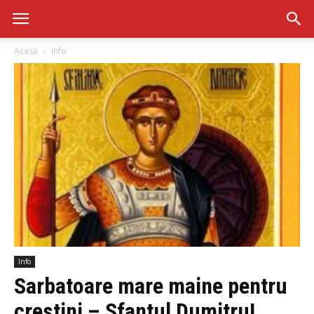
Acasă
Info
Info
Sarbatoare mare maine pentru
crestini – Sfantul Dumitru!