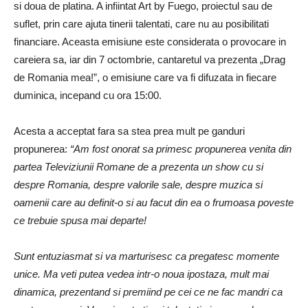
si doua de platina. A infiintat Art by Fuego, proiectul sau de
suflet, prin care ajuta tinerii talentati, care nu au posibilitati
financiare. Aceasta emisiune este considerata o provocare in
careiera sa, iar din 7 octombrie, cantaretul va prezenta „Drag
de Romania mea!”, o emisiune care va fi difuzata in fiecare
duminica, incepand cu ora 15:00.
Acesta a acceptat fara sa stea prea mult pe ganduri
propunerea:
“Am fost onorat sa primesc propunerea venita din
partea Televiziunii Romane de a prezenta un show cu si
despre Romania, despre valorile sale, despre muzica si
oamenii care au definit-o si au facut din ea o frumoasa poveste
ce trebuie spusa mai departe!
Sunt entuziasmat si va marturisesc ca pregatesc momente
unice. Ma veti putea vedea intr-o noua ipostaza, mult mai
dinamica, prezentand si premiind pe cei ce ne fac mandri ca