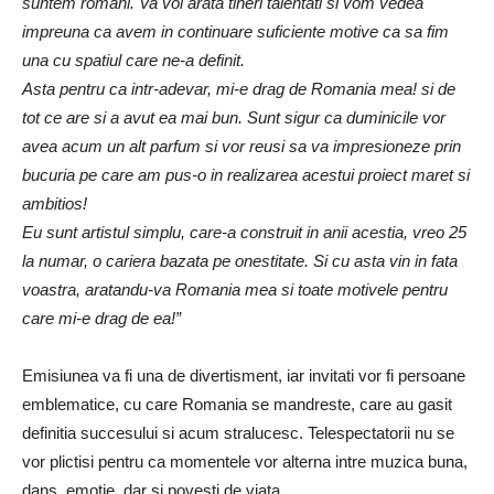
suntem romani. Va voi arata tineri talentati si vom vedea
impreuna ca avem in continuare suficiente motive ca sa fim
una cu spatiul care ne-a definit.
Asta pentru ca intr-adevar, mi-e drag de Romania mea! si de
tot ce are si a avut ea mai bun. Sunt sigur ca duminicile vor
avea acum un alt parfum si vor reusi sa va impresioneze prin
bucuria pe care am pus-o in realizarea acestui proiect maret si
ambitios!
Eu sunt artistul simplu, care-a construit in anii acestia, vreo 25
la numar, o cariera bazata pe onestitate. Si cu asta vin in fata
voastra, aratandu-va Romania mea si toate motivele pentru
care mi-e drag de ea!”
Emisiunea va fi una de divertisment, iar invitati vor fi persoane
emblematice, cu care Romania se mandreste, care au gasit
definitia succesului si acum stralucesc. Telespectatorii nu se
vor plictisi pentru ca momentele vor alterna intre muzica buna,
dans, emotie, dar si povesti de viata.