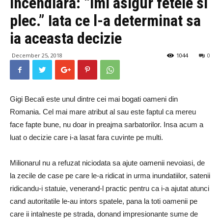
incendiara: “Imi asigur fetele si
plec.” Iata ce l-a determinat sa
ia aceasta decizie
December 25, 2018
1044
0
Gigi Becali este unul dintre cei mai bogati oameni din
Romania. Cel mai mare atribut al sau este faptul ca mereu
face fapte bune, nu doar in preajma sarbatorilor. Insa acum a
luat o decizie care i-a lasat fara cuvinte pe multi.
Milionarul nu a refuzat niciodata sa ajute oamenii nevoiasi, de
la zecile de case pe care le-a ridicat in urma inundatiilor, satenii
ridicandu-i statuie, venerand-l practic pentru ca i-a ajutat atunci
cand autoritatile le-au intors spatele, pana la toti oamenii pe
care ii intalneste pe strada, donand impresionante sume de