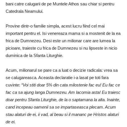
bani catre calugarii de pe Muntele Athos sau chiar si pentru
Catedrala Neamului.
Provine dintr-o familie simpla, acest lucru fiind cel mai
important pentru el. Isi venereaza mama si a mostenit de la ea
frica de Dumnezeu. Desi este un milionar care are lumea la
picioare, traieste cu frica de Dumnezeu si nu lipseste in nicio
duminica de la Sfanta Liturghie.
Acum, milionarul se pare ca a luat o decizie radicala: vrea sa
se calugareasca. Aceasta declaratie i-a lasat pe toti fara
cuvinte:
“Voi stiti doar 5% din cata milostenie fac eu! Eu fac ce
fac ca sa ajung langa Dumnezeu. Am lacomia asta! Eu traiesc
doar pentru Sfanta Liturghie, de la o saptamana la alta. Inainte,
cand incepeau oamenii sa se impartaseasca plecam. Acum
stau alaturi de ei, ii vad, al beau si il mananc pe Hristos alaturi
de ei.