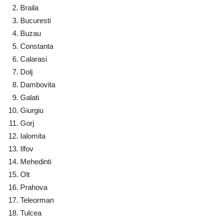
Braila
Bucuresti
Buzau
Constanta
Calarasi
Dolj
Dambovita
Galati
Giurgiu
Gorj
Ialomita
Ilfov
Mehedinti
Olt
Prahova
Teleorman
Tulcea