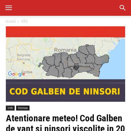
Acasă
Info
Info
Vremea
Atentionare meteo! Cod Galben
de vant si ninsori viscolite in 20