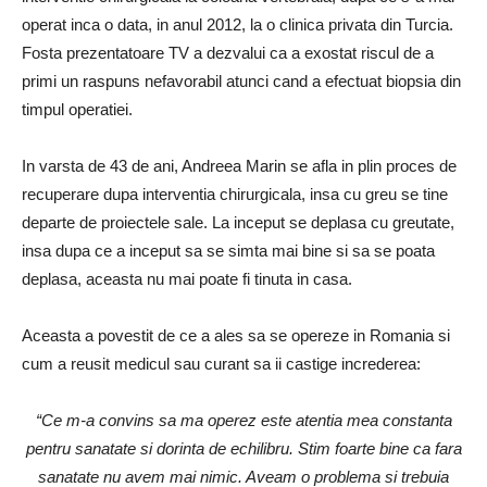
operat inca o data, in anul 2012, la o clinica privata din Turcia.
Fosta prezentatoare TV a dezvalui ca a exostat riscul de a
primi un raspuns nefavorabil atunci cand a efectuat biopsia din
timpul operatiei.
In varsta de 43 de ani, Andreea Marin se afla in plin proces de
recuperare dupa interventia chirurgicala, insa cu greu se tine
departe de proiectele sale. La inceput se deplasa cu greutate,
insa dupa ce a inceput sa se simta mai bine si sa se poata
deplasa, aceasta nu mai poate fi tinuta in casa.
Aceasta a povestit de ce a ales sa se opereze in Romania si
cum a reusit medicul sau curant sa ii castige increderea:
“Ce m-a convins sa ma operez este atentia mea constanta
pentru sanatate si dorinta de echilibru. Stim foarte bine ca fara
sanatate nu avem mai nimic. Aveam o problema si trebuia