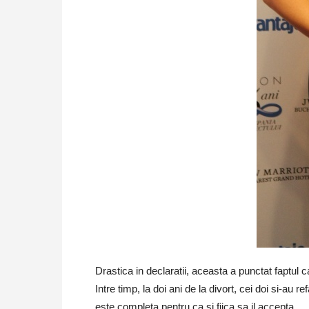
Drastica in declaratii, aceasta a punctat faptul
Intre timp, la doi ani de la divort, cei doi si-au 
este completa pentru ca si fiica sa il accepta.