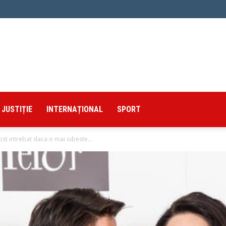
JUSTIȚIE
INTERNAȚIONAL
SPORT
st intrebat daca o mai iubeste...