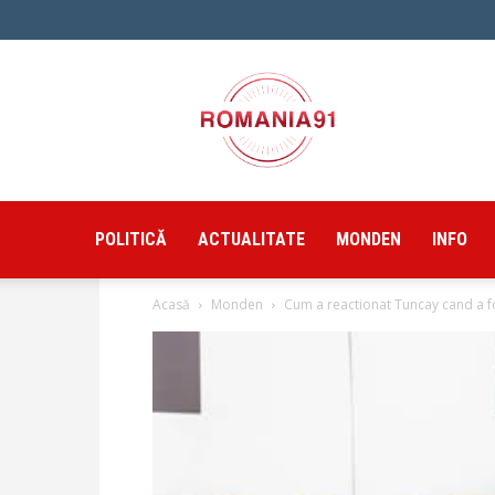
Romania91
POLITICĂ
ACTUALITATE
MONDEN
INFO
Acasă
Monden
Cum a reactionat Tuncay cand a fo