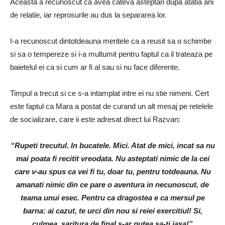
Aceasta a recunoscut ca avea cateva asteptari dupa atatia ani
de relatie, iar reprosurile au dus la separarea lor.
I-a recunoscut dintotdeauna meritele ca a reusit sa o schimbe
si sa o tempereze si i-a multumit pentru faptul ca il trateaza pe
baietelul ei ca si cum ar fi al sau si nu face diferente.
Timpul a trecut si ce s-a intamplat intre ei nu stie nimeni. Cert
este faptul ca Mara a postat de curand un alt mesaj pe retelele
de socializare, care ii este adresat direct lui Razvan:
“Rupeti trecutul. In bucatele. Mici. Atat de mici, incat sa nu
mai poata fi recitit vreodata. Nu asteptati nimic de la cei
care v-au spus ca vei fi tu, doar tu, pentru totdeauna. Nu
amanati nimic din ce pare o aventura in necunoscut, de
teama unui esec. Pentru ca dragostea e ca mersul pe
barna: ai cazut, te urci din nou si reiei exercitiul! Si,
culmea, saritura de final s-ar putea sa-ti iasa!”