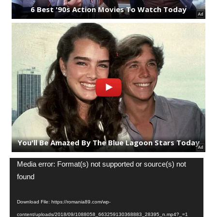
Video
Media error: Format(s) not supported or source(s) not
Player
found
Download File: https://romania89.com/wp-
content/uploads/2018/09/1088058_663259130368883_28395_n.mp4?_=1