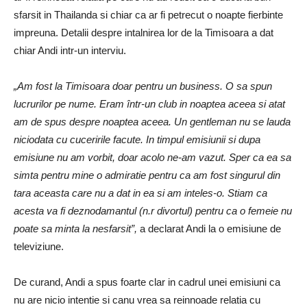
sfarsit in Thailanda si chiar ca ar fi petrecut o noapte fierbinte
impreuna. Detalii despre intalnirea lor de la Timisoara a dat
chiar Andi intr-un interviu.
„Am fost la Timisoara doar pentru un business. O sa spun
lucrurilor pe nume. Eram într-un club in noaptea aceea si atat
am de spus despre noaptea aceea. Un gentleman nu se lauda
niciodata cu cuceririle facute. In timpul emisiunii si dupa
emisiune nu am vorbit, doar acolo ne-am vazut. Sper ca ea sa
simta pentru mine o admiratie pentru ca am fost singurul din
tara aceasta care nu a dat in ea si am inteles-o. Stiam ca
acesta va fi deznodamantul (n.r divortul) pentru ca o femeie nu
poate sa minta la nesfarsit”,
a declarat Andi la o emisiune de
televiziune.
De curand, Andi a spus foarte clar in cadrul unei emisiuni ca
nu are nicio intentie si canu vrea sa reinnoade relatia cu