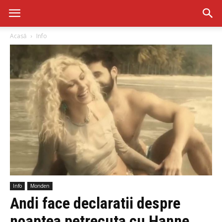
Acasă
Info
Info
Monden
Andi face declaratii despre
noaptea petrecuta cu Hanne.