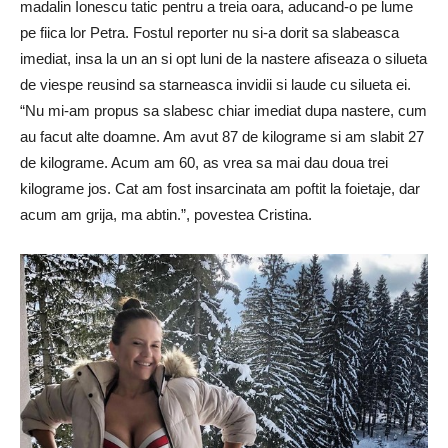
madalin Ionescu tatic pentru a treia oara, aducand-o pe lume
pe fiica lor Petra. Fostul reporter nu si-a dorit sa slabeasca
imediat, insa la un an si opt luni de la nastere afiseaza o silueta
de viespe reusind sa starneasca invidii si laude cu silueta ei.
“Nu mi-am propus sa slabesc chiar imediat dupa nastere, cum
au facut alte doamne. Am avut 87 de kilograme si am slabit 27
de kilograme. Acum am 60, as vrea sa mai dau doua trei
kilograme jos. Cat am fost insarcinata am poftit la foietaje, dar
acum am grija, ma abtin.”, povestea Cristina.