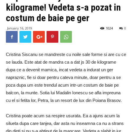
kilograme! Vedeta s-a pozat in
costum de baie pe ger
January 16, 2019
1024
0
Cristina Siscanu se mandreste cu noile sale forme si are cu ce
se lauda. Este atat de mandra ca a dat js 30 de kilograme
dupa ce a devenit mamica, incat vedeta a indurat un ger
napraznic, fie si doar pentru cateva minute, doar pentru a se
poza dupa um este trendul acum intr-un costum de baie pe
balcon, la munte. Sotia lui Madalin Ionescu se afla impreuna
cu el si fetita lor, Petra, la un resort de lux din Poiana Brasov.
Cristina poate acum sa respire usurata. Ea a ajuns acum la
silueta dupa care tanjea, dar asta nu inseamna ca nu a strans
din dinti si nu s-a abtinut de la mancare. Vedeta a slabit in jur