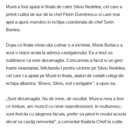
Munti a fost ajutat in finala de catre Silviu Nedelea, cel care a
primit cutitul de aur de la chef Florin Dumitrescu si care mai
apoi a ajuns membru in echipa coordonata de chef Sorin
Bontea.
Dupa ce finala show-ului culinar s-a incheiat, Maria Burlacu a
avut o reacti acida la adresa castigatorului. Ea a tinut sa
sublinieze ca este dezamagita. Concurenta a facut si un gest
foarte neasteptat, felicitandu-l pentru victorie pe Silviu Nedelea,
cel care l-a ajutat pe Munti in finala, alaturi de ceilalti colegi din
echipa albastra.
“Bravo, Silviu, esti castigator”,
a spus ea.
„Sunt dezamagita. Nu de mine, de rezultat. Munca mea a fost
ce trebuie, am muncit cu niste neprofesionisti, le multumesc,
sunt fericita cu alegerea facuta, prefer sa pierd in modul acesta
decat sa castig nemeritat”
, a comentat finalista Chefi la cutite.