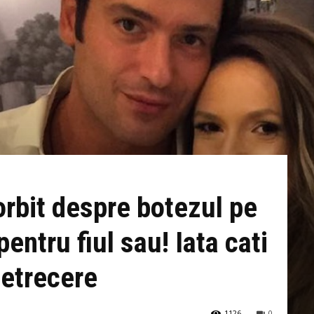
rbit despre botezul pe
pentru fiul sau! Iata cati
petrecere
1126
0