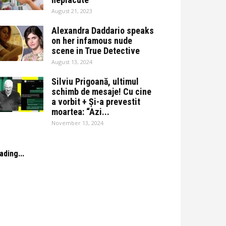
August 21, 2023
Alexandra Daddario speaks
on her infamous nude
scene in True Detective
August 13, 2024
Silviu Prigoană, ultimul
schimb de mesaje! Cu cine
a vorbit + Și-a prevestit
moartea: “Azi...
November 13, 2024
ading...