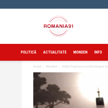
Romania91
POLITICĂ
ACTUALITATE
MONDEN
INFO
Acasă
Monden
Adela Popescu a vorbit despre bot