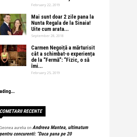
February 22, 2019
Mai sunt doar 2 zile pana la
Nunta Regala de la Sinaia!
Uite cum arata...
September 28, 2018
Carmen Negoiță a mărturisit
cât a schimbat-o experiența
de la “Fermă”: “Fizic, o să
îmi...
February 25, 2019
ading...
COMETARII RECENTE
Andreea Mantea, ultimatum
Geonea aurelia
on
pentru concurenti: “Daca pana pe 20