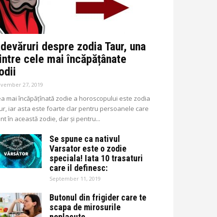
devăruri despre zodia Taur, una
intre cele mai încăpățânate
odii
vember 27, 2019
a mai încăpățînată zodie a horoscopului este zodia
ur, iar asta este foarte clar pentru persoanele care
nt în această zodie, dar și pentru...
Se spune ca nativul
Varsator este o zodie
speciala! Iata 10 trasaturi
care il definesc:
September 11, 2019
Butonul din frigider care te
scapa de mirosurile
neplacute