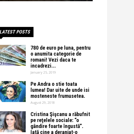
LATEST POSTS
780 de euro pe luna, pentru
o anumita categorie de
romani! Vezi daca te
incadrezi...
January 25, 2019
Pe Andra o stie toata
lumea! Dar uite de unde isi
mosteneste frumusetea.
August 29, 2018
Cristina Şişcanu a răbufnit
pe reţelele sociale: “o
gândire foarte îngustă”.
Iată cine a deranjat-o