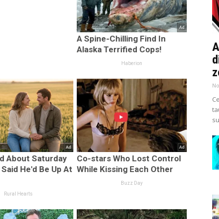
A
d
z
No
Ce
ta
su