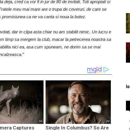
eja, cred ca vor fi in jur de 80 de invitati. Toti apropiati si
 Fratele meu mai mare are o trupa de coveruri, de care se
ls promisiunea ca ne va canta si noua la botez.
tati, dar in clipa asta chiar nu am stabilit nimic. Un lucru e
avem timp sa mergem la club, macar la petrecerea noastra sa
bilita nici ea, asa cum spuneam, ne dorim sa se mai
incalzeasca.”
lo