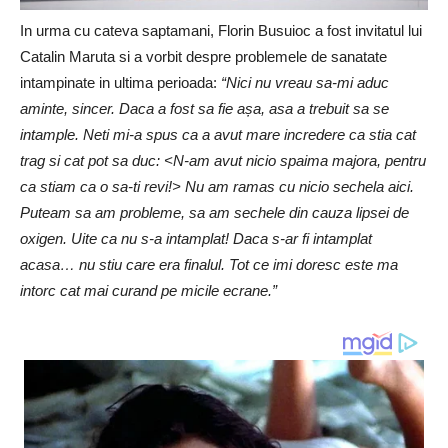
In urma cu cateva saptamani, Florin Busuioc a fost invitatul lui
Catalin Maruta si a vorbit despre problemele de sanatate
intampinate in ultima perioada:
“Nici nu vreau sa-mi aduc
aminte, sincer. Daca a fost sa fie așa, asa a trebuit sa se
intample. Neti mi-a spus ca a avut mare incredere ca stia cat
trag si cat pot sa duc: <N-am avut nicio spaima majora, pentru
ca stiam ca o sa-ti revi!> Nu am ramas cu nicio sechela aici.
Puteam sa am probleme, sa am sechele din cauza lipsei de
oxigen. Uite ca nu s-a intamplat! Daca s-ar fi intamplat
acasa… nu stiu care era finalul. Tot ce imi doresc este ma
intorc cat mai curand pe micile ecrane.”