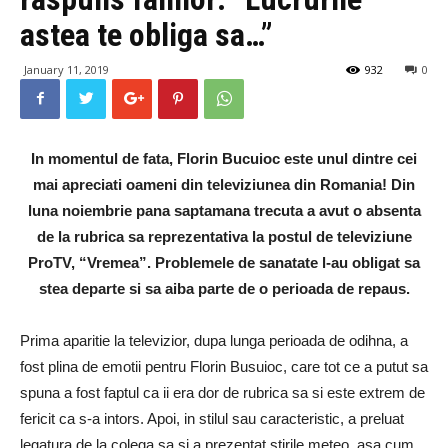
astea te obliga sa…”
January 11, 2019
932
0
In momentul de fata, Florin Bucuioc este unul dintre cei
mai apreciati oameni din televiziunea din Romania! Din
luna noiembrie pana saptamana trecuta a avut o absenta
de la rubrica sa reprezentativa la postul de televiziune
ProTV, “Vremea”. Problemele de sanatate l-au obligat sa
stea departe si sa aiba parte de o perioada de repaus.
Prima aparitie la televizior, dupa lunga perioada de odihna, a
fost plina de emotii pentru Florin Busuioc, care tot ce a putut sa
spuna a fost faptul ca ii era dor de rubrica sa si este extrem de
fericit ca s-a intors. Apoi, in stilul sau caracteristic, a preluat
legatura de la colega sa si a prezentat stirile meteo, asa cum