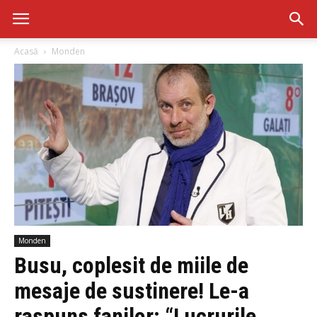
Acasă
Monden
Monden
Busu, coplesit de miile de
mesaje de sustinere! Le-a
raspuns fanilor: “Lucrurile