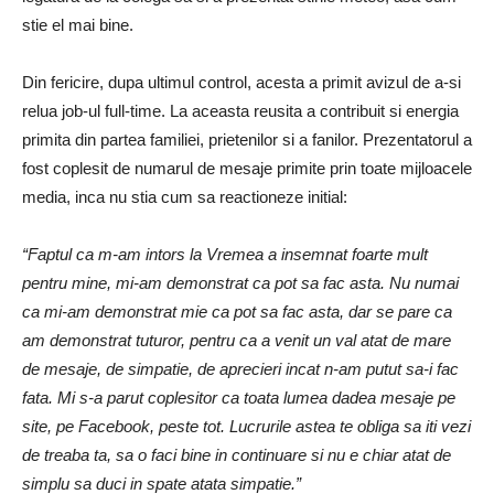
stie el mai bine.
Din fericire, dupa ultimul control, acesta a primit avizul de a-si
relua job-ul full-time. La aceasta reusita a contribuit si energia
primita din partea familiei, prietenilor si a fanilor. Prezentatorul a
fost coplesit de numarul de mesaje primite prin toate mijloacele
media, inca nu stia cum sa reactioneze initial:
“Faptul ca m-am intors la Vremea a insemnat foarte mult
pentru mine, mi-am demonstrat ca pot sa fac asta. Nu numai
ca mi-am demonstrat mie ca pot sa fac asta, dar se pare ca
am demonstrat tuturor, pentru ca a venit un val atat de mare
de mesaje, de simpatie, de aprecieri incat n-am putut sa-i fac
fata. Mi s-a parut coplesitor ca toata lumea dadea mesaje pe
site, pe Facebook, peste tot. Lucrurile astea te obliga sa iti vezi
de treaba ta, sa o faci bine in continuare si nu e chiar atat de
simplu sa duci in spate atata simpatie.”