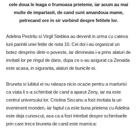
cele doua le leaga o frumoasa prietenie, iar acum au mai
multe de impartasit, de cand sunt amandoua mame,
petrecand ore in sir vorbind despre fetitele lor.
Adelina Pestritu si Virgil Steblea au devenit in urma cu cateva
luni parintii unei fetite de nota 10. Cei doi i-au organizat un
botez desprins dintr-o poveste, iar dimineata i-a prins alaturi de
invitatii lor pe ringul de dans, dupa ce s-au asigurat ca Zenaida
este acasa, in siguranta, alaturi de bunicile ei.
Bruneta si iubitul ei nu rateaza nicio ocazie pentru a marturisi
ca viata li s-a schimbat de cand a aparut Zeny, iar ea este
centrul universului lor. Cristina Siscanu a fost invitata la un
eveniment monden, iar faptul ca este buna prietena cu Adelina
este deja cunoscut, asa ca a fost intrebat despre schimbarile
prin care trece bruneta de cand este mamica: