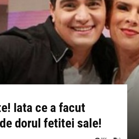
! Iata ce a facut
de dorul fetitei sale!
956
0