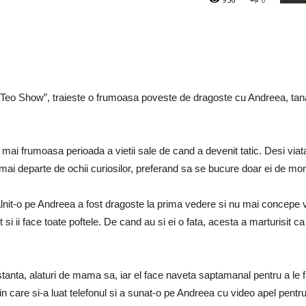
“Teo Show”, traieste o frumoasa poveste de dragoste cu Andreea, tanara 
mai frumoasa perioada a vietii sale de cand a devenit tatic. Desi viata 
ai departe de ochii curiosilor, preferand sa se bucure doar ei de mom
lnit-o pe Andreea a fost dragoste la prima vedere si nu mai concepe via
i ii face toate poftele. De cand au si ei o fata, acesta a marturisit ca
nta, alaturi de mama sa, iar el face naveta saptamanal pentru a le fi
n care si-a luat telefonul si a sunat-o pe Andreea cu video apel pentr