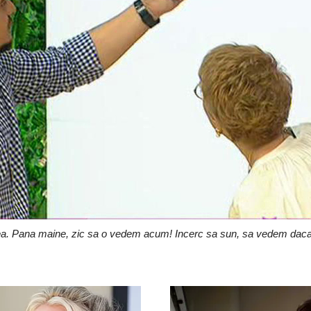
ii-mea. Pana maine, zic sa o vedem acum! Incerc sa sun, sa vedem dac