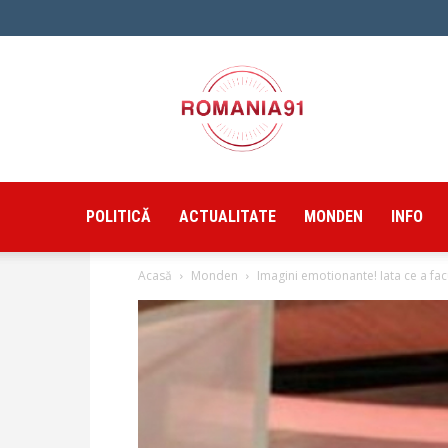
Romania91
POLITICĂ
ACTUALITATE
MONDEN
INFO
Acasă
Monden
Imagini emotionante! Iata ce a facut