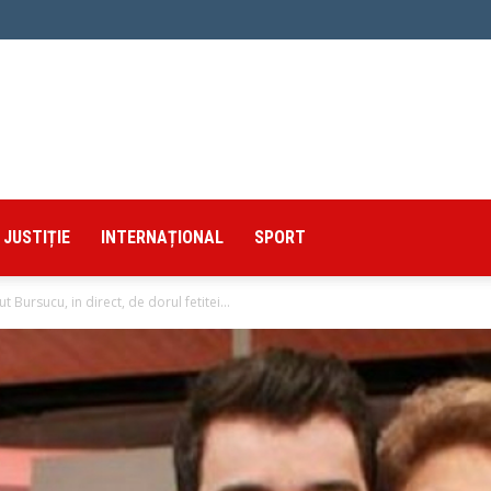
JUSTIȚIE
INTERNAȚIONAL
SPORT
 Bursucu, in direct, de dorul fetitei...