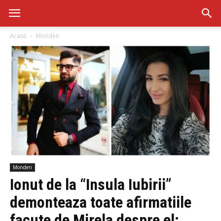
Acasă
Monden
Monden
Ionut de la “Insula Iubirii”
demonteaza toate afirmatiile
facute de Mirela despre el: