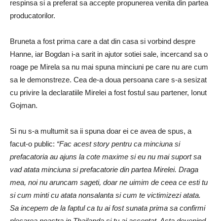
respinsa si a preferat sa accepte propunerea venita din partea
producatorilor.
Bruneta a fost prima care a dat din casa si vorbind despre
Hanne, iar Bogdan i-a sarit in ajutor sotiei sale, incercand sa o
roage pe Mirela sa nu mai spuna minciuni pe care nu are cum
sa le demonstreze. Cea de-a doua persoana care s-a sesizat
cu privire la declaratiile Mirelei a fost fostul sau partener, Ionut
Gojman.
Si nu s-a multumit sa ii spuna doar ei ce avea de spus, a
facut-o public:
“Fac acest story pentru ca minciuna si
prefacatoria au ajuns la cote maxime si eu nu mai suport sa
vad atata minciuna si prefacatorie din partea Mirelei. Draga
mea, noi nu aruncam sageti, doar ne uimim de ceea ce esti tu
si cum minti cu atata nonsalanta si cum te victimizezi atata.
Sa incepem de la faptul ca tu ai fost sunata prima sa confirmi
plecarea noastra in Thailanda si tu ai acceptat. Asta devenind