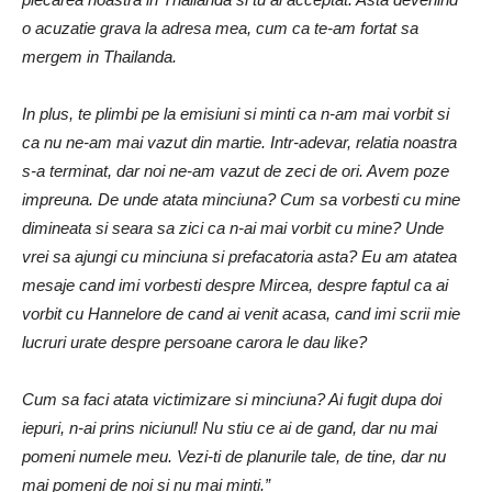
o acuzatie grava la adresa mea, cum ca te-am fortat sa
mergem in Thailanda.
In plus, te plimbi pe la emisiuni si minti ca n-am mai vorbit si
ca nu ne-am mai vazut din martie. Intr-adevar, relatia noastra
s-a terminat, dar noi ne-am vazut de zeci de ori. Avem poze
impreuna. De unde atata minciuna? Cum sa vorbesti cu mine
dimineata si seara sa zici ca n-ai mai vorbit cu mine? Unde
vrei sa ajungi cu minciuna si prefacatoria asta? Eu am atatea
mesaje cand imi vorbesti despre Mircea, despre faptul ca ai
vorbit cu Hannelore de cand ai venit acasa, cand imi scrii mie
lucruri urate despre persoane carora le dau like?
Cum sa faci atata victimizare si minciuna? Ai fugit dupa doi
iepuri, n-ai prins niciunul! Nu stiu ce ai de gand, dar nu mai
pomeni numele meu. Vezi-ti de planurile tale, de tine, dar nu
mai pomeni de noi si nu mai minti.”