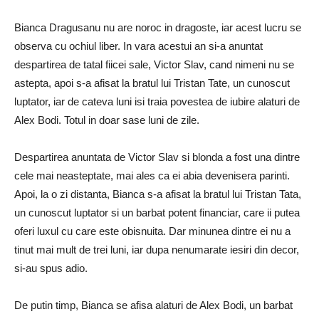
Bianca Dragusanu nu are noroc in dragoste, iar acest lucru se
observa cu ochiul liber. In vara acestui an si-a anuntat
despartirea de tatal fiicei sale, Victor Slav, cand nimeni nu se
astepta, apoi s-a afisat la bratul lui Tristan Tate, un cunoscut
luptator, iar de cateva luni isi traia povestea de iubire alaturi de
Alex Bodi. Totul in doar sase luni de zile.
Despartirea anuntata de Victor Slav si blonda a fost una dintre
cele mai neasteptate, mai ales ca ei abia devenisera parinti.
Apoi, la o zi distanta, Bianca s-a afisat la bratul lui Tristan Tata,
un cunoscut luptator si un barbat potent financiar, care ii putea
oferi luxul cu care este obisnuita. Dar minunea dintre ei nu a
tinut mai mult de trei luni, iar dupa nenumarate iesiri din decor,
si-au spus adio.
De putin timp, Bianca se afisa alaturi de Alex Bodi, un barbat