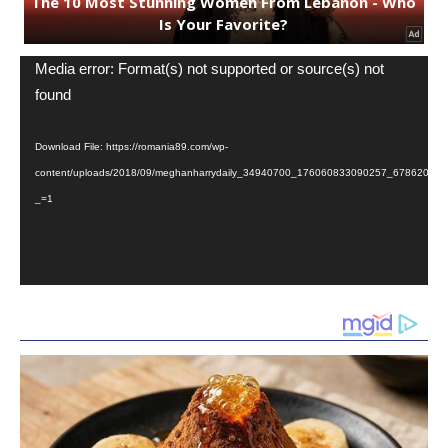
Video
Media error: Format(s) not supported or source(s) not
Player
found
Download File: https://romania89.com/wp-
content/uploads/2018/09/meghanharrydaily_34940700_176060833090257_67862001
_=1