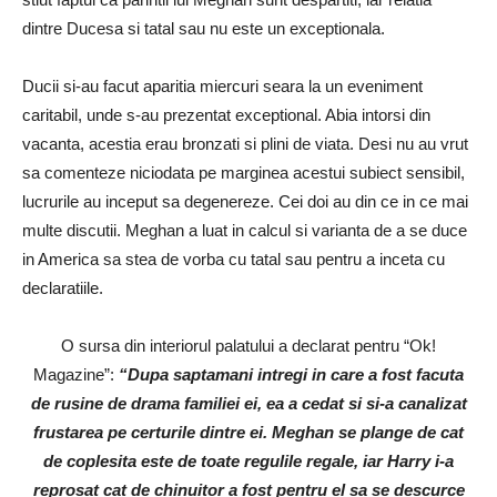
dintre Ducesa si tatal sau nu este un exceptionala.
Ducii si-au facut aparitia miercuri seara la un eveniment
caritabil, unde s-au prezentat exceptional. Abia intorsi din
vacanta, acestia erau bronzati si plini de viata. Desi nu au vrut
sa comenteze niciodata pe marginea acestui subiect sensibil,
lucrurile au inceput sa degenereze. Cei doi au din ce in ce mai
multe discutii. Meghan a luat in calcul si varianta de a se duce
in America sa stea de vorba cu tatal sau pentru a inceta cu
declaratiile.
O sursa din interiorul palatului a declarat pentru “Ok!
Magazine”:
“Dupa saptamani intregi in care a fost facuta
de rusine de drama familiei ei, ea a cedat si si-a canalizat
frustarea pe certurile dintre ei. Meghan se plange de cat
de coplesita este de toate regulile regale, iar Harry i-a
reprosat cat de chinuitor a fost pentru el sa se descurce