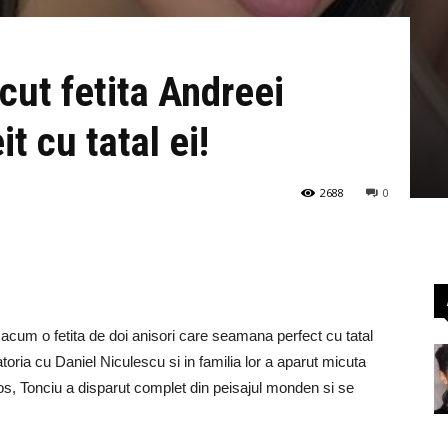
cut fetita Andreei
t cu tatal ei!
2688
0
cum o fetita de doi anisori care seamana perfect cu tatal
oria cu Daniel Niculescu si in familia lor a aparut micuta
s, Tonciu a disparut complet din peisajul monden si se