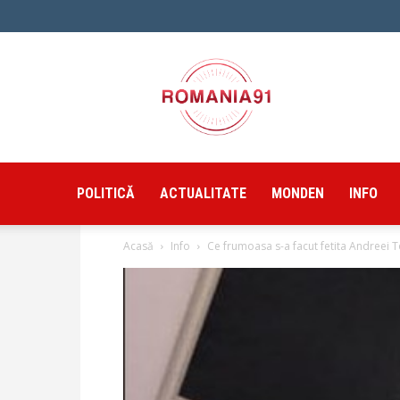
Romania91
POLITICĂ
ACTUALITATE
MONDEN
INFO
Acasă
Info
Ce frumoasa s-a facut fetita Andreei To