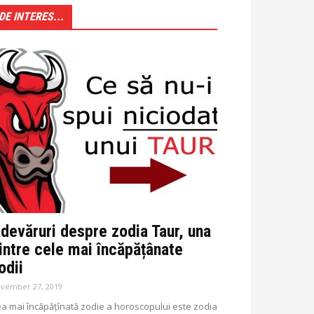
DE INTERES...
devăruri despre zodia Taur, una
intre cele mai încăpățânate
odii
vember 27, 2019
a mai încăpățînată zodie a horoscopului este zodia