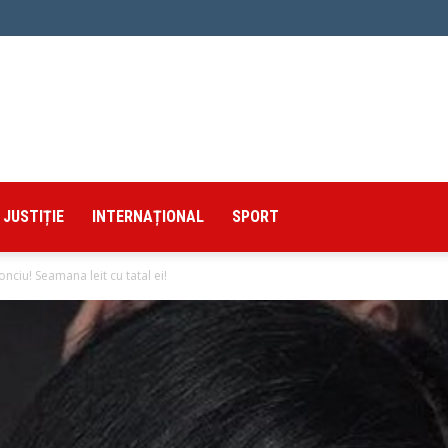
JUSTIȚIE
INTERNAȚIONAL
SPORT
nciu! Seamana leit cu tatal ei!