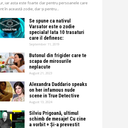
ur, iar asta este foarte clar pentru persoanele care
nt în această zodie, dar și pentru...
Se spune ca nativul
Varsator este o zodie
speciala! Iata 10 trasaturi
care il definesc:
September 11, 2019
Butonul din frigider care te
scapa de mirosurile
neplacute
August 21, 2023
Alexandra Daddario speaks
on her infamous nude
scene in True Detective
August 13, 2024
Silviu Prigoană, ultimul
schimb de mesaje! Cu cine
a vorbit + Și-a prevestit