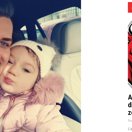
A
d
z
No
Ce