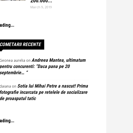
200.000...
March 9, 2019
ading...
COMETARII RECENTE
Andreea Mantea, ultimatum
Geonea aurelia
on
pentru concurenti: “Daca pana pe 20
septembrie… “
Sotia lui Mihai Petre a nascut! Prima
daiana
on
fotografie incarcata pe retelele de socializare
de proaspatul tatic
ading...