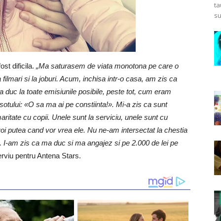
ta
su
st dificila.
„Ma saturasem de viata monotona pe care o
ilmari si la joburi. Acum, inchisa intr-o casa, am zis ca
 duc la toate emisiunile posibile, peste tot, cum eram
sotului: «O sa ma ai pe constiinta!». Mi-a zis ca sunt
aritate cu copii. Unele sunt la serviciu, unele sunt cu
 voi putea cand vor vrea ele. Nu ne-am intersectat la chestia
I-am zis ca ma duc si ma angajez si pe 2.000 de lei pe
erviu pentru Antena Stars.