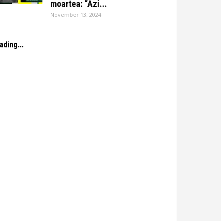
moartea: “Azi...
November 13, 2024
ading...