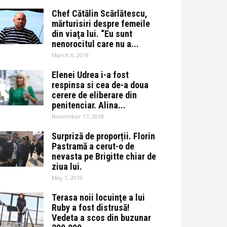
Chef Cătălin Scărlătescu,
mărturisiri despre femeile
din viaţa lui. “Eu sunt
nenorocitul care nu a...
March 6, 2019
Elenei Udrea i-a fost
respinsa si cea de-a doua
cerere de eliberare din
penitenciar. Alina...
November 17, 2018
Surpriză de proporții. Florin
Pastramă a cerut-o de
nevasta pe Brigitte chiar de
ziua lui.
May 1, 2019
Terasa noii locuinţe a lui
Ruby a fost distrusă!
Vedeta a scos din buzunar