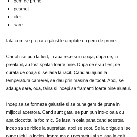
gem de prune
pesmet
ulei
sare
Iata cum se prepara galustile umplute cu gem de prune:
Cartofii se pun la fiert, in apa rece si in coaja, dupa ce, in
prealabil, au fost spalati foarte bine. Dupa ce s-au fiert, se
curata de coaja si se lasa la racit. Cand au ajuns la
temperatura camerei, se dau prin masina de tocat. Apoi, se
adauga sare, oua, faina si incepi sa framanti foarte bine aluatul.
Incep sa se formeze galustile si se pune gem de prune in
mijlocul acestora. Cand sunt gata, se pun pun intr-o oala cu
apa clocotita, la foc mic. Se lasa in oala pana cand acestea
incep sa se ridice la suprafata, apoi se scot. Se ia o tigaie si se
pune uleiul la incins, impreuna cu pesmetul si se lasa la calit.