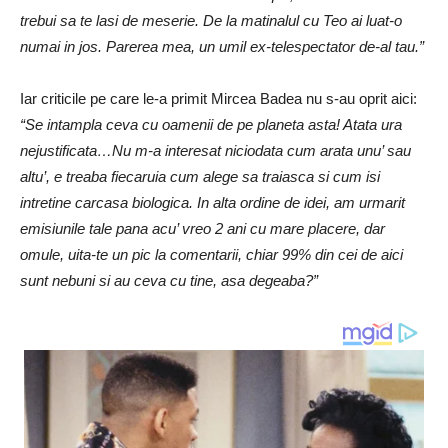
trebui sa te lasi de meserie. De la matinalul cu Teo ai luat-o
numai in jos. Parerea mea, un umil ex-telespectator de-al tau.”
Iar criticile pe care le-a primit Mircea Badea nu s-au oprit aici:
“Se intampla ceva cu oamenii de pe planeta asta! Atata ura
nejustificata…Nu m-a interesat niciodata cum arata unu’ sau
altu’, e treaba fiecaruia cum alege sa traiasca si cum isi
intretine carcasa biologica. In alta ordine de idei, am urmarit
emisiunile tale pana acu’ vreo 2 ani cu mare placere, dar
omule, uita-te un pic la comentarii, chiar 99% din cei de aici
sunt nebuni si au ceva cu tine, asa degeaba?”