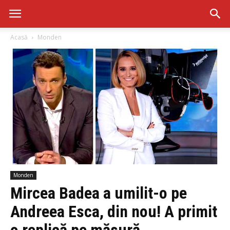
Acasă
Monden
Monden
Mircea Badea a umilit-o pe
Andreea Esca, din nou! A primit
o replică pe măsură